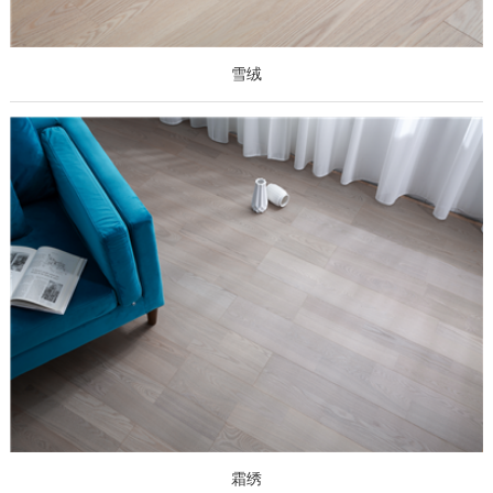
雪绒
霜绣