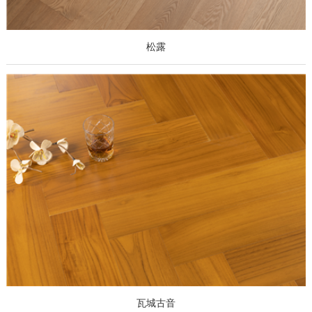
松露
瓦城古音