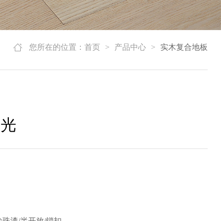
您所在的位置：
首页
>
产品中心
>
实木复合地板
星光
列
珍珠漆/半开放/锁扣