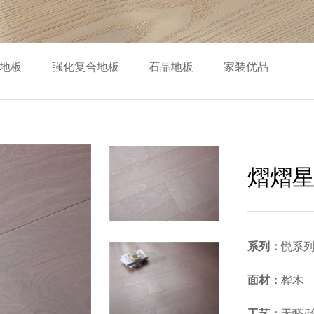
地板
强化复合地板
石晶地板
家装优品
熠熠
系列：
悦系
面材：
桦木
工艺：
无醛/