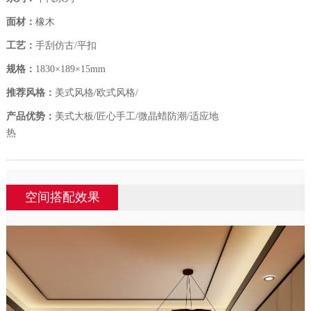
面材：
橡木
工艺：
手刮仿古/平扣
规格：
1830×189×15mm
推荐风格：
美式风格/欧式风格/
产品优势：
美式大板/匠心手工/微晶蜡防潮/适应地
热
空间搭配效果