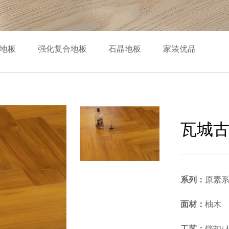
地板
强化复合地板
石晶地板
家装优品
瓦城
系列：
原素
面材：
柚木
工艺：
锁扣/