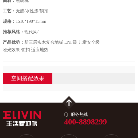
面材：
黑胡桃
工艺：
无醛/水性漆/锁扣
规格：
1510*190*15mm
推荐风格：
现代风/
产品优势：
新三层实木复合地板 ENF级 儿童安全级
哑光效果 锁扣 适应地热
空间搭配效果
服务热线
400-8898299