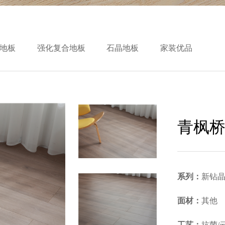
地板
强化复合地板
石晶地板
家装优品
青枫
系列：
新钻
面材：
其他
工艺：
抗菌/