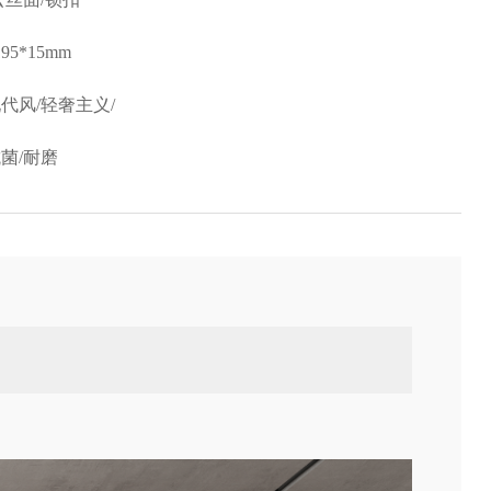
195*15mm
代风/轻奢主义/
菌/耐磨