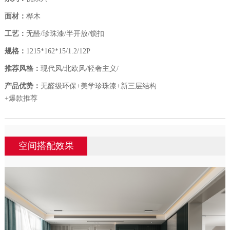
面材：
桦木
工艺：
无醛/珍珠漆/半开放/锁扣
规格：
1215*162*15/1.2/12P
推荐风格：
现代风/北欧风/轻奢主义/
产品优势：
无醛级环保+美学珍珠漆+新三层结构
+爆款推荐
空间搭配效果