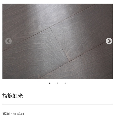
旖旎虹光
系列：
悦系列