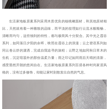
生活家地板原素系列采用木质优良的核桃楸面材，和其他原材相
比，天然就有着一种雅致的品味，而平淡的纹理如行云流水般顺畅，
清晰而均匀，这些独到的特性，都与极简风十分契合。其中光之霞谷
系列，如同落日夕阳的余晖，映照在霞谷上的浪漫；云之密语系列如
同云卷云舒的潇洒，完成自我追寻的旅程；云野之地如同秋日草木的
生机，沉淀喧嚣外的那份温柔力量；雨之印记如同雨后天晴的清新，
感受豁然开朗的悠闲自在。生活家地板原素系列百搭各种时尚家居风
格的，没有过多修饰，却能让家时刻散发出自然的气息。